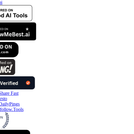
i
follow.Tools