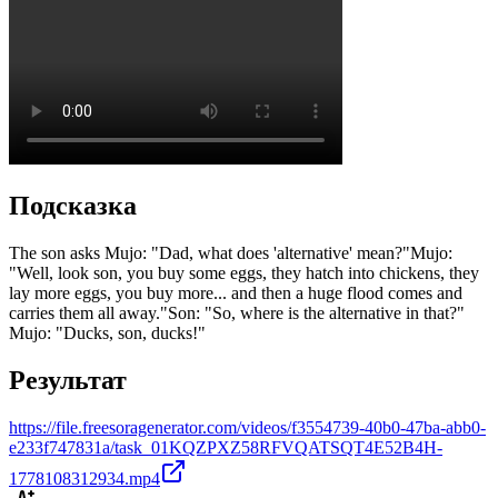
Подсказка
The son asks Mujo: "Dad, what does 'alternative' mean?" ​Mujo:
"Well, look son, you buy some eggs, they hatch into chickens, they
lay more eggs, you buy more... and then a huge flood comes and
carries them all away." ​Son: "So, where is the alternative in that?" ​
Mujo: "Ducks, son, ducks!"
Результат
https://file.freesoragenerator.com/videos/f3554739-40b0-47ba-abb0-
e233f747831a/task_01KQZPXZ58RFVQATSQT4E52B4H-
1778108312934.mp4