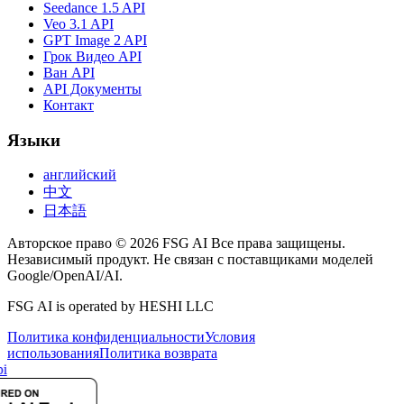
Seedance 1.5 API
Veo 3.1 API
GPT Image 2 API
Грок Видео API
Ван API
API Документы
Контакт
Языки
английский
中文
日本語
Авторское право © 2026 FSG AI Все права защищены.
Независимый продукт. Не связан с поставщиками моделей
Google/OpenAI/AI.
FSG AI is operated by HESHI LLC
Политика конфиденциальности
Условия
использования
Политика возврата
i