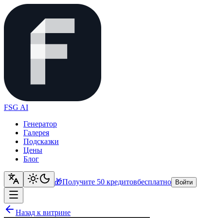
FSG AI
Генератор
Галерея
Подсказки
Цены
Блог
🎁
Получите 50 кредитов
бесплатно
Войти
Назад к витрине