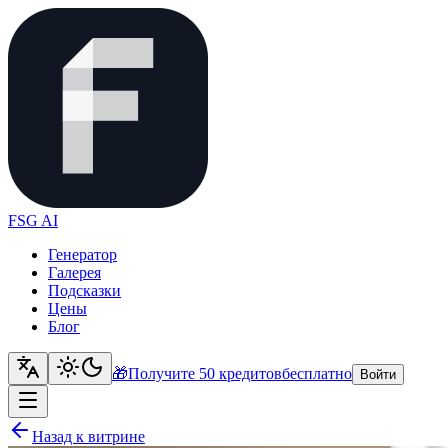
FSG AI
Генератор
Галерея
Подсказки
Цены
Блог
🎁
Получите 50 кредитов
бесплатно
Войти
Назад к витрине