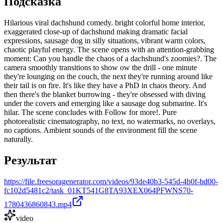
Подсказка
Hilarious viral dachshund comedy. bright colorful home interior,
exaggerated close-up of dachshund making dramatic facial
expressions, sausage dog in silly situations, vibrant warm colors,
chaotic playful energy. The scene opens with an attention-grabbing
moment: Can you handle the chaos of a dachshund's zoomies?. The
camera smoothly transitions to show ow the drill - one minute
they're lounging on the couch, the next they're running around like
their tail is on fire. It's like they have a PhD in chaos theory. And
then there's the blanket burrowing - they're obsessed with diving
under the covers and emerging like a sausage dog submarine. It's
hilar. The scene concludes with Follow for more!. Pure
photorealistic cinematography, no text, no watermarks, no overlays,
no captions. Ambient sounds of the environment fill the scene
naturally.
Результат
https://file.freesoragenerator.com/videos/93de40b3-545d-4b0f-bd00-
fc102d5481c2/task_01KT541G8TA93XEX064PFWNS70-
1780436860843.mp4
video