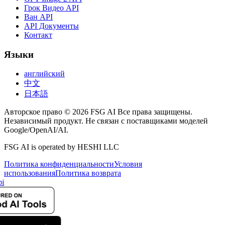
Грок Видео API
Ван API
API Документы
Контакт
Языки
английский
中文
日本語
Авторское право © 2026 FSG AI Все права защищены.
Независимый продукт. Не связан с поставщиками моделей
Google/OpenAI/AI.
FSG AI is operated by HESHI LLC
Политика конфиденциальности
Условия
использования
Политика возврата
i