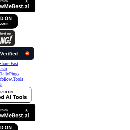
follow.Tools
i