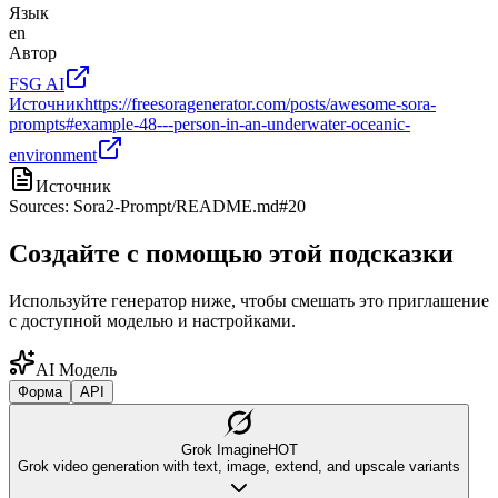
Язык
en
Автор
FSG AI
Источник
https://freesoragenerator.com/posts/awesome-sora-
prompts#example-48---person-in-an-underwater-oceanic-
environment
Источник
Sources: Sora2-Prompt/README.md#20
Создайте с помощью этой подсказки
Используйте генератор ниже, чтобы смешать это приглашение
с доступной моделью и настройками.
AI Модель
Форма
API
Grok Imagine
HOT
Grok video generation with text, image, extend, and upscale variants