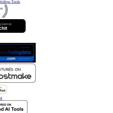
follow.Tools
pi