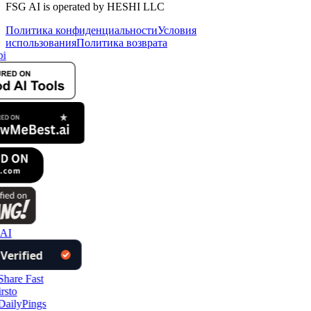
FSG AI is operated by HESHI LLC
Политика конфиденциальности
Условия
использования
Политика возврата
pi
 AI