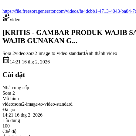
https://file.freesoragenerator.com/videos/fa4dcbb1-4713-4043-b
video
[KRITIS - GAMBAR PRODUK WAJIB SAMA 
WAJIB GUNAKAN G...
Sora 2
video:sora2-image-to-video-standard
Ảnh thành video
14:21 16 thg 2, 2026
Cài đặt
Nhà cung cấp
Sora 2
Mô hình
video:sora2-image-to-video-standard
Đã tạo
14:21 16 thg 2, 2026
Tín dụng
100
Chế độ