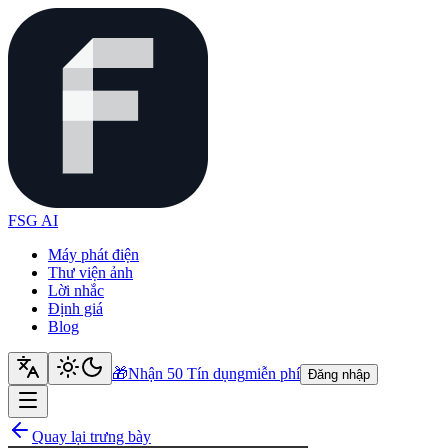
FSG AI
Máy phát điện
Thư viện ảnh
Lời nhắc
Định giá
Blog
🎁
Nhận 50 Tín dụng
miễn phí
Đăng nhập
Quay lại trưng bày