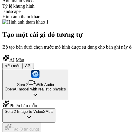
Ảnh thành video
Tỷ lệ khung hình
landscape
Hình ảnh tham khảo
Tạo một cái gì đó tương tự
Bộ tạo bên dưới chọn trước mô hình được sử dụng cho bản ghi này để
AI Mẫu
biểu mẫu
API
Sora 2
With Audio
OpenAI model with realistic physics
Phiên bản mẫu
Sora 2 Image to Video
SALE
Tạo (0 tín dụng)