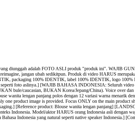
ng diunggah adalah FOTO ASLI produk "produk ini". WAJ
jangan reimagine, jangan ubah sedikitpun. Produk di video HARUS
NTIK, packaging 100% IDENTIK, label 100% IDENTIK, logo 10
SIS seperti foto aslinya.] [WAJIB BAHASA INDONESIA: Seluruh vide
BUKAN bule/caucasian, BUKAN Korea/Jepang/China). Voice over dan n
louse wanita lengan panjang polos dengan 12 variasi warna menarik d
e product image is provided. Focus ONLY on the main product sho
 packaging.] [Reference product: Blouse wanita lengan panjang] [LANDS
s Indonesia. Model/aktor HARUS orang Indonesia asli dengan waj
sa Indonesia yang natural seperti native speaker Indonesia.] [Compl