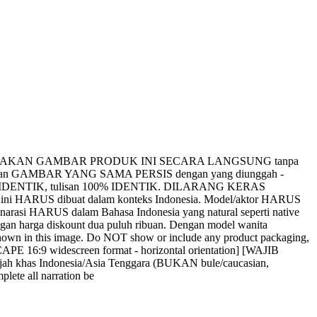
IB GUNAKAN GAMBAR PRODUK INI SECARA LANGSUNG tanpa
 merupakan GAMBAR YANG SAMA PERSIS dengan yang diunggah -
0% IDENTIK, tulisan 100% IDENTIK. DILARANG KERAS
o ini HARUS dibuat dalam konteks Indonesia. Model/aktor HARUS
arasi HARUS dalam Bahasa Indonesia yang natural seperti native
engan harga diskount dua puluh ribuan. Dengan model wanita
wn in this image. Do NOT show or include any product packaging,
CAPE 16:9 widescreen format - horizontal orientation] [WAJIB
ah khas Indonesia/Asia Tenggara (BUKAN bule/caucasian,
ete all narration be