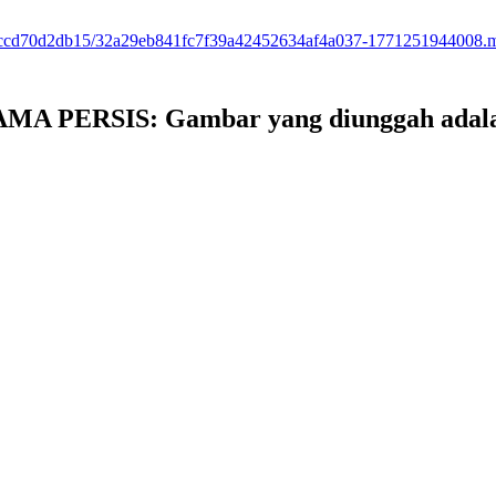
a84-7ccd70d2db15/32a29eb841fc7f39a42452634af4a037-1771251944008.
PERSIS: Gambar yang diunggah adalah