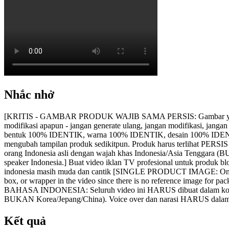
Nhắc nhở
[KRITIS - GAMBAR PRODUK WAJIB SAMA PERSIS: Gambar ya
modifikasi apapun - jangan generate ulang, jangan modifikasi, 
bentuk 100% IDENTIK, warna 100% IDENTIK, desain 100% IDE
mengubah tampilan produk sedikitpun. Produk harus terlihat PER
orang Indonesia asli dengan wajah khas Indonesia/Asia Tenggara (
speaker Indonesia.] Buat video iklan TV profesional untuk produk b
indonesia masih muda dan cantik [SINGLE PRODUCT IMAGE: Only on
box, or wrapper in the video since there is no reference image for
BAHASA INDONESIA: Seluruh video ini HARUS dibuat dalam kontek
BUKAN Korea/Jepang/China). Voice over dan narasi HARUS dalam Baha
Kết quả