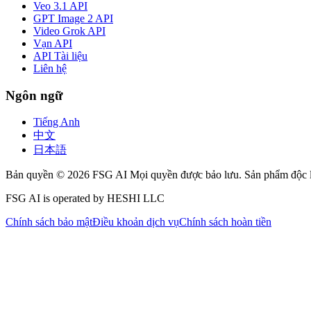
Veo 3.1 API
GPT Image 2 API
Video Grok API
Vạn API
API Tài liệu
Liên hệ
Ngôn ngữ
Tiếng Anh
中文
日本語
Bản quyền © 2026 FSG AI Mọi quyền được bảo lưu. Sản phẩm độc lậ
FSG AI is operated by HESHI LLC
Chính sách bảo mật
Điều khoản dịch vụ
Chính sách hoàn tiền