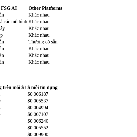
FSG AI
Other Platforms
ẵn
Khác nhau
cả các mô hình
Khác nhau
iây
Khác nhau
0p
Khác nhau
ẵn
Thường có sẵn
ẵn
Khác nhau
ẵn
Khác nhau
ẵn
Khác nhau
 trên mỗi $1
$ mỗi tín dụng
2
$
0.006187
0
$
0.005537
3
$
0.004994
5
$
0.007107
1
$
0.006240
1
$
0.005552
1
$
0.009900