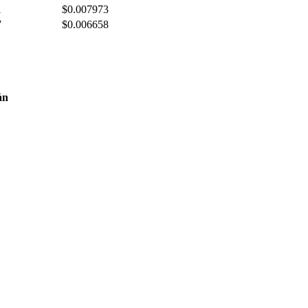
1
$
0.007973
7
$
0.006658
án