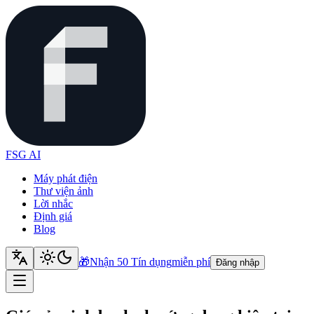
FSG AI
Máy phát điện
Thư viện ảnh
Lời nhắc
Định giá
Blog
🎁
Nhận 50 Tín dụng
miễn phí
Đăng nhập