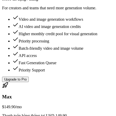
For creators and teams that need more generation volume.
Video and image generation workflows
AI video and image generation credits
Higher monthly credit pool for visual generation
Priority processing
Batch-friendly video and image volume
API access
Fast Generation Queue
Priority Support
Upgrade to Pro
Max
$149.90
/mo
Thanh toán hàng tháng tại USD 149.90