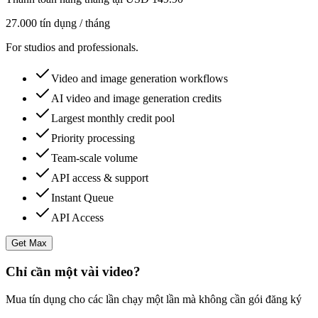
27.000 tín dụng / tháng
For studios and professionals.
Video and image generation workflows
AI video and image generation credits
Largest monthly credit pool
Priority processing
Team-scale volume
API access & support
Instant Queue
API Access
Get Max
Chỉ cần một vài video?
Mua tín dụng cho các lần chạy một lần mà không cần gói đăng ký