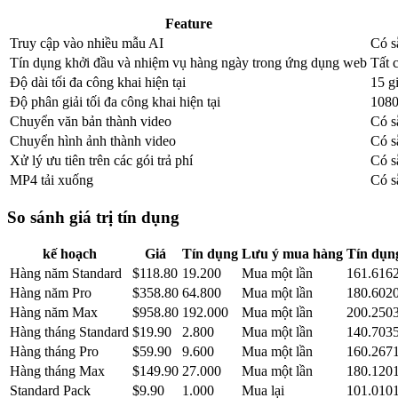
Feature
Truy cập vào nhiều mẫu AI
Có s
Tín dụng khởi đầu và nhiệm vụ hàng ngày trong ứng dụng web
Tất 
Độ dài tối đa công khai hiện tại
15 g
Độ phân giải tối đa công khai hiện tại
108
Chuyển văn bản thành video
Có s
Chuyển hình ảnh thành video
Có s
Xử lý ưu tiên trên các gói trả phí
Có s
MP4 tải xuống
Có s
So sánh giá trị tín dụng
kế hoạch
Giá
Tín dụng
Lưu ý mua hàng
Tín dụng
Hàng năm Standard
$118.80
19.200
Mua một lần
161.616
Hàng năm Pro
$358.80
64.800
Mua một lần
180.602
Hàng năm Max
$958.80
192.000
Mua một lần
200.250
Hàng tháng Standard
$19.90
2.800
Mua một lần
140.703
Hàng tháng Pro
$59.90
9.600
Mua một lần
160.267
Hàng tháng Max
$149.90
27.000
Mua một lần
180.120
Standard Pack
$9.90
1.000
Mua lại
101.010