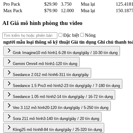
Pro Pack
$29.90
3.750
Mua lại
125.418
Max Pack
$79.90
12.000
Mua lại
150.187
AI Giá mô hình phòng thu video
Đặc biệt
Nóng
người mẫu
loại
thông số kỹ thuật
Giá tín dụng
Ghi chú thanh to
Grok Imagine
10
mô hình
1.6-28 tín dụng/giây / 10-30 tín dụng
Gemini Omni
4
mô hình
1-120 tín dụng
Seedance 2.0
12
mô hình
6-311 tín dụng/giây
Seedance 1.5 Pro
3
mô hình
2-23 tín dụng/giây / 7-180 tín dụng
Seedance 1.0
5
mô hình
2-14 tín dụng/giây / 16-72 tín dụng
Veo 3.1
12
mô hình
20-120 tín dụng/giây / 5-250 tín dụng
Sora 2
11
mô hình
3-140 tín dụng/giây / 20 tín dụng
Kling
25
mô hình
8-84 tín dụng/giây / 25-320 tín dụng