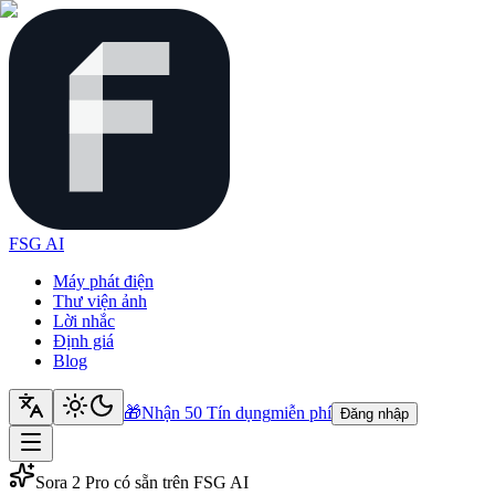
FSG AI
Máy phát điện
Thư viện ảnh
Lời nhắc
Định giá
Blog
🎁
Nhận 50 Tín dụng
miễn phí
Đăng nhập
Sora 2 Pro có sẵn trên FSG AI