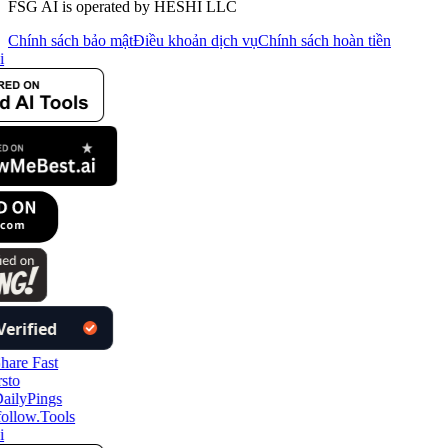
FSG AI is operated by HESHI LLC
Chính sách bảo mật
Điều khoản dịch vụ
Chính sách hoàn tiền
i
ollow.Tools
i