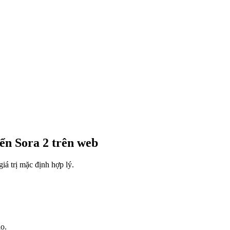
ển Sora 2 trên web
iá trị mặc định hợp lý.
o.