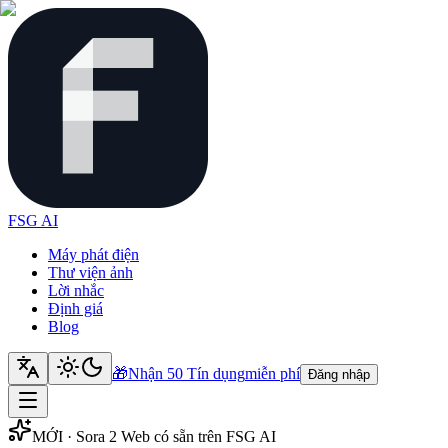
FSG AI
Máy phát điện
Thư viện ảnh
Lời nhắc
Định giá
Blog
🎁
Nhận 50 Tín dụng
miễn phí
Đăng nhập
MỚI · Sora 2 Web có sẵn trên FSG AI