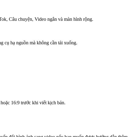
ikTok, Câu chuyện, Video ngắn và màn hình rộng.
ng cụ hạ nguồn mà không cần tải xuống.
oặc 16:9 trước khi viết kịch bản.
chuyển đổi hình ảnh sang video nếu bạn muốn được hướng dẫn thêm.