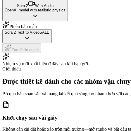
Sora 2
With Audio
OpenAI model with realistic physics
Phiên bản mẫu
Sora 2 Text to Video
SALE
Tạo (0 tín dụng)
Nhiệm vụ mới xuất hiện ở đây sau khi bạn gửi.
Giới thiệu
Được thiết kế dành cho các nhóm vận chuy
Bỏ qua bản soạn sẵn và mang lại kết quả sáng tạo nhanh hơn với các g
Khởi chạy sau vài giây
Không cần cài đặt hoặc xáo trộn môi trường—mở studio và bắt đầu tạ