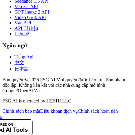
Seedance 1.5 API
Veo 3.1 API
GPT Image 2 API
Video Grok API
Vạn API
API Tài liệu
Liên hệ
Ngôn ngữ
Tiếng Anh
中文
日本語
Bản quyền © 2026 FSG AI Mọi quyền được bảo lưu. Sản phẩm
độc lập. Không liên kết với các nhà cung cấp mô hình
Google/OpenAI/AI.
FSG AI is operated by HESHI LLC
Chính sách bảo mật
Điều khoản dịch vụ
Chính sách hoàn tiền
i