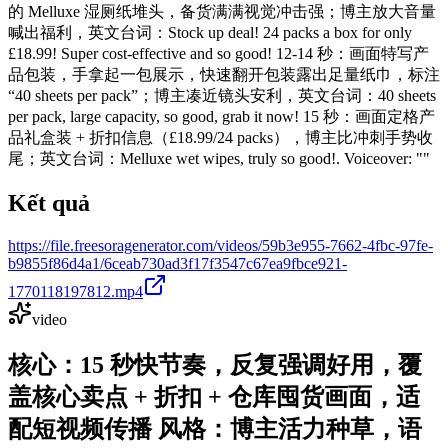
的 Melluxe 湿厕纸堆头，备货满满视觉冲击强；博主放大音量
喊出福利，英文台词：Stock up deal! 24 packs a box for only
£18.99! Super cost-effective and so good! 12-14 秒：画面特写产
品包装，手拿起一包展示，快速翻开包装露出足量纸巾，标注
“40 sheets per pack”；博主凑近镜头安利，英文台词：40 sheets
per pack, large capacity, so good, grab it now! 15 秒：画面定格产
品礼盒装 + 折扣信息（£18.99/24 packs），博主比冲刺手势收
尾；英文台词：Melluxe wet wipes, truly so good!. Voiceover: ""
Kết quả
https://file.freesoragenerator.com/videos/59b3e955-7662-4fbc-97fe-
b9855f86d4a1/6ceab730ad3f17f3547c67ea9fbce921-
1770118197812.mp4
video
核心：15 秒快节奏，反复强调好用，覆
盖核心卖点 + 折扣 + 仓库囤货画面，适
配短视频传播 风格：博主活力种草，语