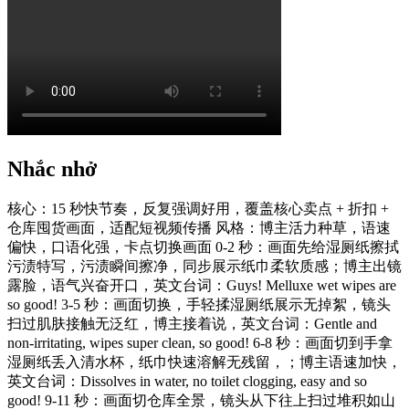
Nhắc nhở
核心：15 秒快节奏，反复强调好用，覆盖核心卖点 + 折扣 +
仓库囤货画面，适配短视频传播 风格：博主活力种草，语速
偏快，口语化强，卡点切换画面 0-2 秒：画面先给湿厕纸擦拭
污渍特写，污渍瞬间擦净，同步展示纸巾柔软质感；博主出镜
露脸，语气兴奋开口，英文台词：Guys! Melluxe wet wipes are
so good! 3-5 秒：画面切换，手轻揉湿厕纸展示无掉絮，镜头
扫过肌肤接触无泛红，博主接着说，英文台词：Gentle and
non-irritating, wipes super clean, so good! 6-8 秒：画面切到手拿
湿厕纸丢入清水杯，纸巾快速溶解无残留，；博主语速加快，
英文台词：Dissolves in water, no toilet clogging, easy and so
good! 9-11 秒：画面切仓库全景，镜头从下往上扫过堆积如山