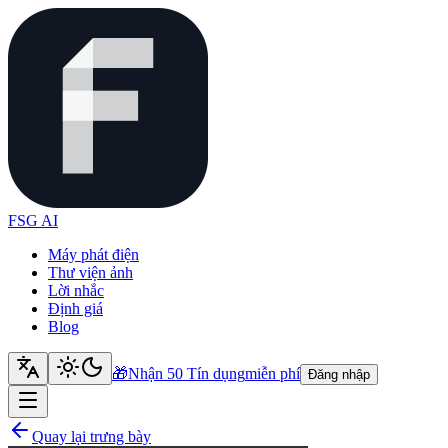
FSG AI
Máy phát điện
Thư viện ảnh
Lời nhắc
Định giá
Blog
🎁
Nhận 50 Tín dụng
miễn phí
Đăng nhập
Quay lại trưng bày