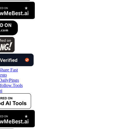
follow.Tools
i