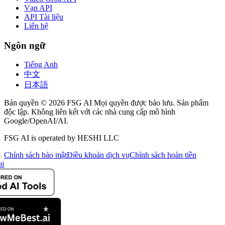
Vạn API
API Tài liệu
Liên hệ
Ngôn ngữ
Tiếng Anh
中文
日本語
Bản quyền © 2026 FSG AI Mọi quyền được bảo lưu. Sản phẩm
độc lập. Không liên kết với các nhà cung cấp mô hình
Google/OpenAI/AI.
FSG AI is operated by HESHI LLC
Chính sách bảo mật
Điều khoản dịch vụ
Chính sách hoàn tiền
i