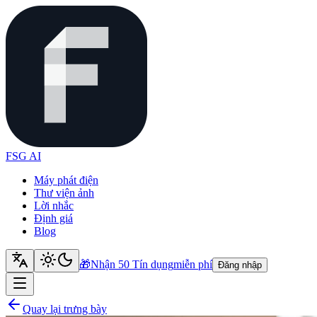
FSG AI
Máy phát điện
Thư viện ảnh
Lời nhắc
Định giá
Blog
🎁
Nhận 50 Tín dụng
miễn phí
Đăng nhập
Quay lại trưng bày