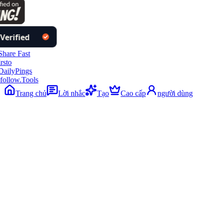
follow.Tools
Trang chủ
Lời nhắc
Tạo
Cao cấp
người dùng