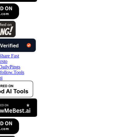
follow.Tools
i