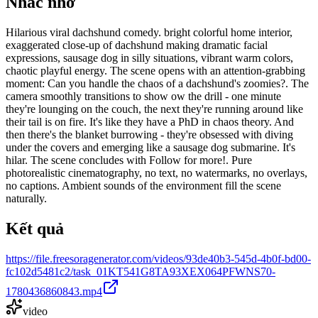
Nhắc nhở
Hilarious viral dachshund comedy. bright colorful home interior,
exaggerated close-up of dachshund making dramatic facial
expressions, sausage dog in silly situations, vibrant warm colors,
chaotic playful energy. The scene opens with an attention-grabbing
moment: Can you handle the chaos of a dachshund's zoomies?. The
camera smoothly transitions to show ow the drill - one minute
they're lounging on the couch, the next they're running around like
their tail is on fire. It's like they have a PhD in chaos theory. And
then there's the blanket burrowing - they're obsessed with diving
under the covers and emerging like a sausage dog submarine. It's
hilar. The scene concludes with Follow for more!. Pure
photorealistic cinematography, no text, no watermarks, no overlays,
no captions. Ambient sounds of the environment fill the scene
naturally.
Kết quả
https://file.freesoragenerator.com/videos/93de40b3-545d-4b0f-bd00-
fc102d5481c2/task_01KT541G8TA93XEX064PFWNS70-
1780436860843.mp4
video