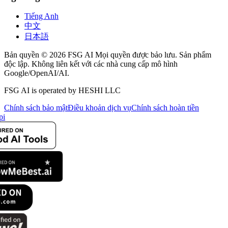
Tiếng Anh
中文
日本語
Bản quyền © 2026 FSG AI Mọi quyền được bảo lưu. Sản phẩm
độc lập. Không liên kết với các nhà cung cấp mô hình
Google/OpenAI/AI.
FSG AI is operated by HESHI LLC
Chính sách bảo mật
Điều khoản dịch vụ
Chính sách hoàn tiền
pi