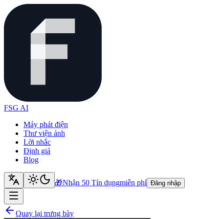
FSG AI
Máy phát điện
Thư viện ảnh
Lời nhắc
Định giá
Blog
🎁
Nhận 50 Tín dụng
miễn phí
Đăng nhập
Quay lại trưng bày