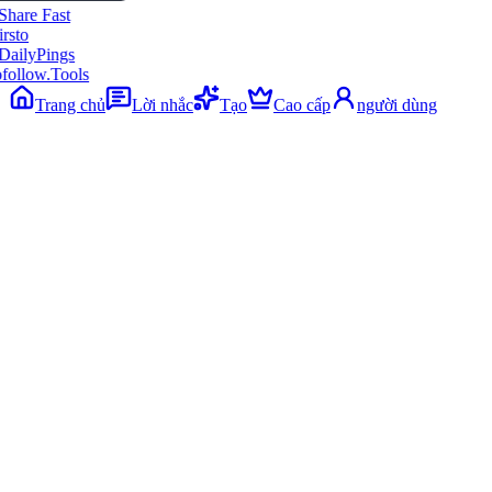
follow.Tools
Trang chủ
Lời nhắc
Tạo
Cao cấp
người dùng