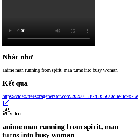
Nhắc nhở
anime man running from spirit, man turns into busy woman
Kết quả
https://video.freesoragenerator.com/20260118/7f80556a0d3e4fc9b
video
anime man running from spirit, man
turns into busy woman