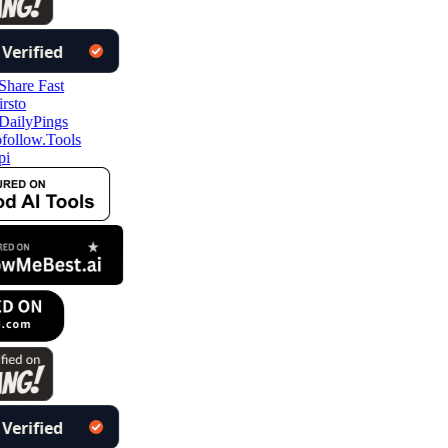
follow.Tools
pi