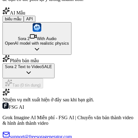
AI Mẫu
biểu mẫu
API
Sora 2
With Audio
OpenAI model with realistic physics
Phiên bản mẫu
Sora 2 Text to Video
SALE
Tạo (0 tín dụng)
Nhiệm vụ mới xuất hiện ở đây sau khi bạn gửi.
FSG AI
Grok Imagine AI Miễn phí - FSG AI | Chuyển văn bản thành video
& hình ảnh thành video
support@freesoragenerator.com